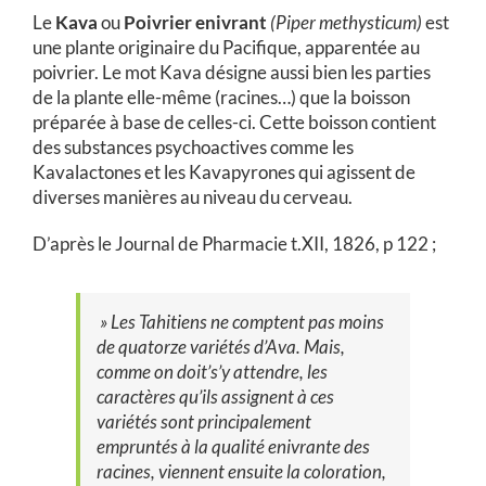
Le
Kava
ou
Poivrier enivrant
(Piper methysticum)
est
une plante originaire du Pacifique, apparentée au
poivrier. Le mot Kava désigne aussi bien les parties
de la plante elle-même (racines…) que la boisson
préparée à base de celles-ci. Cette boisson contient
des substances psychoactives comme les
Kavalactones et les Kavapyrones qui agissent de
diverses manières au niveau du cerveau.
D’après le Journal de Pharmacie t.XII, 1826, p 122 ;
» Les Tahitiens
ne
comptent
pas
moins
de
quatorze
variétés
d’Ava.
Mais,
comme on
doit’s’y attendre, les
caractères qu’ils assignent
à
ces
variétés
sont
principalement
emprun
tés à la
qualité enivrante
des
racines,
viennent ensuite la
coloration,