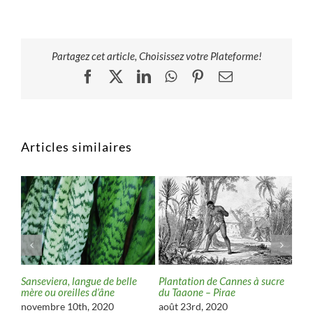
Partagez cet article, Choisissez votre Plateforme!
Facebook
X
LinkedIn
WhatsApp
Pinterest
Email
Articles similaires
n et
Sanseviera, langue de belle
Plantation de Cannes à sucre
Qua
mère ou oreilles d’âne
du Taaone – Pirae
feu
novembre 10th, 2020
août 23rd, 2020
avri