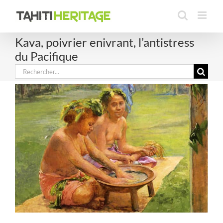
Passer
au
contenu
Kava, poivrier enivrant, l’antistress
du Pacifique
Rechercher: