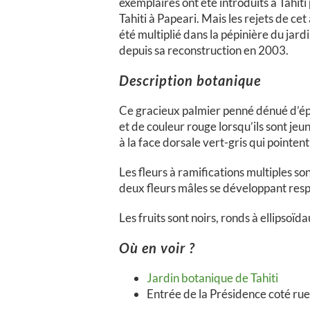
exemplaires ont été introduits à Tahit
Tahiti à Papeari. Mais les rejets de 
été multiplié dans la pépinière du ja
depuis sa reconstruction en 2003.
Description botanique
Ce gracieux palmier penné dénué d’épi
et de couleur rouge lorsqu’ils sont jeu
à la face dorsale vert-gris qui pointen
Les fleurs à ramifications multiples so
deux fleurs mâles se développant resp
Les fruits sont noirs, ronds à ellipsoïd
Où en voir ?
Jardin botanique de Tahiti
Entrée de la Présidence coté ru