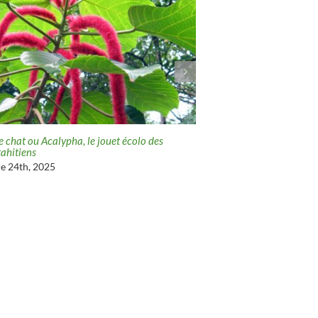
 chat ou Acalypha, le jouet écolo des
Nénuphar de Tahiti , l’aris
tahitiens
novembre 20th, 2025
e 24th, 2025