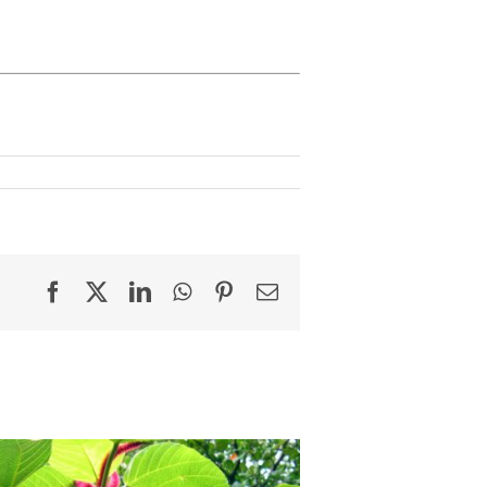
Facebook
X
LinkedIn
WhatsApp
Pinterest
Email