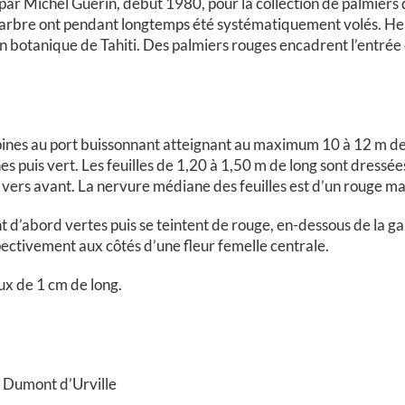
i par Michel Guérin, début 1980, pour la collection de palmier
cet arbre ont pendant longtemps été systématiquement volés. H
rdin botanique de Tahiti. Des palmiers rouges encadrent l’entr
nes au port buissonnant atteignant au maximum 10 à 12 m de h
nes puis vert. Les feuilles de 1,20 à 1,50 m de long sont dressé
t vers avant. La nervure médiane des feuilles est d’un rouge ma
nt d’abord vertes puis se teintent de rouge, en-dessous de la gai
ectivement aux côtés d’une fleur femelle centrale.
aux de 1 cm de long.
e Dumont d’Urville