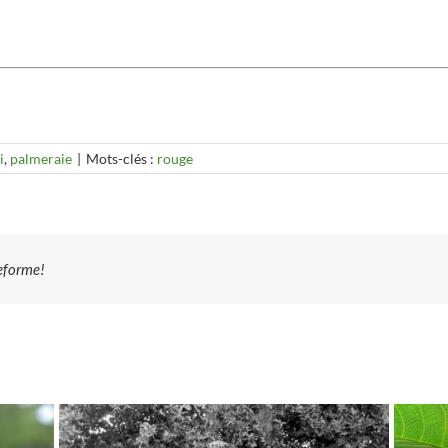
i
,
palmeraie
|
Mots-clés :
rouge
teforme!