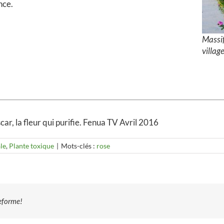
nce.
Massif
villag
r, la fleur qui purifie. Fenua TV Avril 2016
le
,
Plante toxique
|
Mots-clés :
rose
teforme!