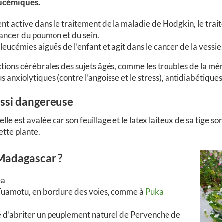
eucémiques.
ent active dans le traitement de la maladie de Hodgkin, le tra
cancer du poumon et du sein.
 leucémies aiguës de l’enfant et agit dans le cancer de la vessie
tions cérébrales des sujets âgés, comme les troubles de la mé
nxiolytiques (contre l’angoisse et le stress), antidiabétiques
ussi dangereuse
e est avalée car son feuillage et le latex laiteux de sa tige sont
tte plante.
Madagascar ?
ea
Tuamotu, en bordure des voies, comme à
Puka
té d’abriter un peuplement naturel de Pervenche de