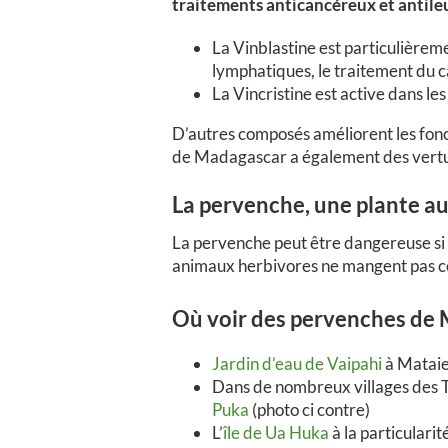
traitements anticancéreux et antil
La Vinblastine est particulièrem
lymphatiques, le traitement du 
La Vincristine est active dans les
D’autres composés améliorent les fonc
de Madagascar a également des vertus a
La pervenche, une plante a
La pervenche peut être dangereuse si ell
animaux herbivores ne mangent pas ce
Où voir des pervenches de 
Jardin d’eau de Vaipahi
à Matai
Dans de nombreux villages des 
Puka
(photo ci contre)
L’
île de Ua Huka
à la particulari