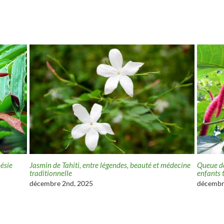
ne
Queue de chat ou Acalypha, le jouet écolo des
Basilic, une pl
enfants tahitiens
décembre 10th
décembre 24th, 2025