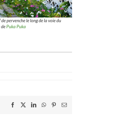
 de pervenche le long de la voie du
e de
Puka Puka
Facebook
X
LinkedIn
WhatsApp
Pinterest
Email