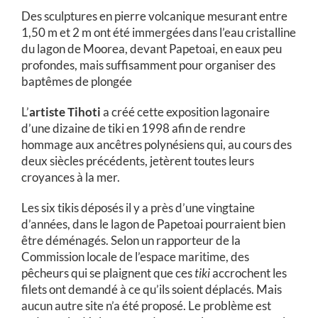
Des sculptures en pierre volcanique mesurant entre
1,50 m et 2 m ont été immergées dans l’eau cristalline
du lagon de Moorea, devant Papetoai, en eaux peu
profondes, mais suffisamment pour organiser des
baptêmes de plongée
L’
artiste Tihoti
a créé cette exposition lagonaire
d’une dizaine de tiki en 1998 afin de rendre
hommage aux ancêtres polynésiens qui, au cours des
deux siècles précédents, jetèrent toutes leurs
croyances à la mer.
Les six tikis déposés il y a près d’une vingtaine
d’années, dans le lagon de Papetoai pourraient bien
être déménagés. Selon un rapporteur de la
Commission locale de l’espace maritime, des
pêcheurs qui se plaignent que ces
tiki
accrochent les
filets ont demandé à ce qu’ils soient déplacés. Mais
aucun autre site n’a été proposé. Le problème est