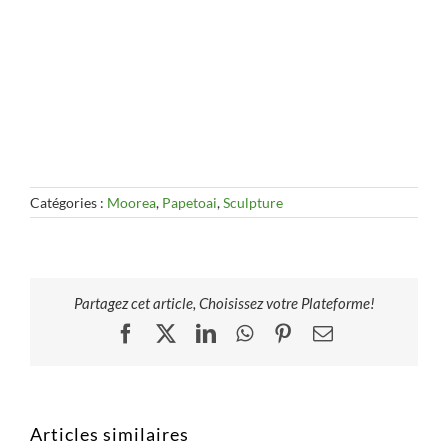
Catégories :
Moorea
,
Papetoai
,
Sculpture
Partagez cet article, Choisissez votre Plateforme!
Facebook
X
LinkedIn
WhatsApp
Pinterest
Email
Articles similaires