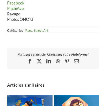
Facebook
PitchiAvo
Ravage
Photos ONO’U
Catégories :
Paea
,
Street Art
Partagez cet article, Choisissez votre Plateforme!
Facebook
X
LinkedIn
WhatsApp
Pinterest
Email
Articles similaires