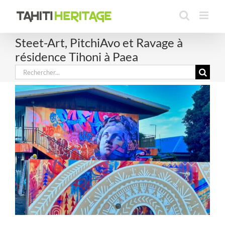
Passer
au
contenu
Steet-Art, PitchiAvo et Ravage à
résidence Tihoni à Paea
Rechercher: