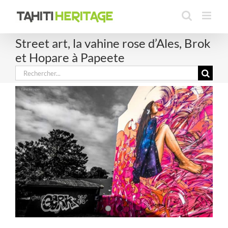
Passer
au
contenu
Street art, la vahine rose d’Ales, Brok
et Hopare à Papeete
Rechercher: