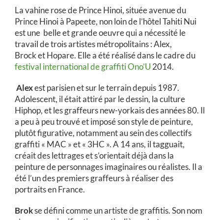
La vahine rose de Prince Hinoi, située avenue du
Prince Hinoi à Papeete, non loin de l’hôtel Tahiti Nui
est une belle et grande oeuvre qui a nécessité le
travail de trois artistes métropolitains : Alex,
Brock et Hopare. Elle a été réalisé dans le cadre du
festival international de graffiti Ono’U
2014.
Alex
est parisien et sur le terrain depuis 1987.
Adolescent, il était attiré par le dessin, la culture
Hiphop, et les graffeurs new-yorkais des années 80. Il
a peu à peu trouvé et imposé son style de peinture,
plutôt figurative, notamment au sein des collectifs
graffiti « MAC » et « 3HC ». A 14 ans, il tagguait,
créait des lettrages et s’orientait déjà dans la
peinture de personnages imaginaires ou réalistes. Il a
été l’un des premiers graffeurs à réaliser des
portraits en France.
Brok
se défini comme un artiste de graffitis. Son nom