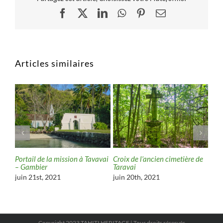
Facebook
X
LinkedIn
WhatsApp
Pinterest
Email
Articles similaires
u
Portail de la mission à Tavavai
Croix de l’ancien cimetière de
‘Ā’a
– Gambier
Taravai
Ana
juin 21st, 2021
juin 20th, 2021
janv
Copyright 2023 TAHITI HERITAGE | Tous droits réservés