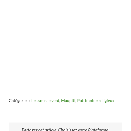
Catégories :
Iles sous le vent
,
Maupiti
,
Patrimoine religieux
Partagez cet article, Choisissez votre Plateforme!