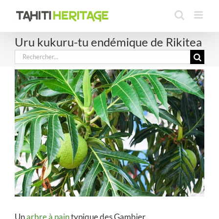
Passer
au
contenu
Uru kukuru-tu endémique de Rikitea
Rechercher:
Un
arbre à pain
typique des Gambier,