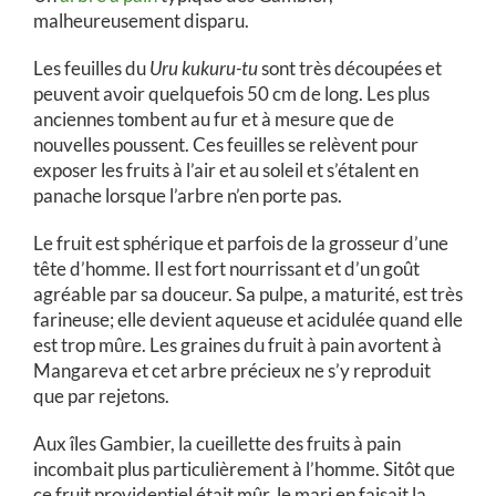
malheureusement disparu.
Les feuilles du
Uru
kukuru-tu
sont très découpées et
peuvent avoir quelquefois 50 cm de long. Les plus
anciennes tombent au fur et à mesure que de
nouvelles poussent. Ces feuilles se relèvent pour
exposer les fruits à l’air et au soleil et s’étalent en
panache lorsque l’arbre n’en porte pas.
Le fruit est sphérique et parfois de la grosseur d’une
tête d’homme. Il est fort nourrissant et d’un goût
agréable par sa douceur. Sa pulpe, a maturité, est très
farineuse; elle devient aqueuse et acidulée quand elle
est trop mûre. Les graines du fruit à pain avortent à
Mangareva et cet arbre précieux ne s’y reproduit
que par rejetons.
Aux îles Gambier, la cueillette des fruits à pain
incombait plus particulièrement à l’homme. Sitôt que
ce fruit providentiel était mûr, le mari en faisait la