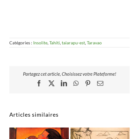
Catégories :
Insolite
,
Tahiti
,
taiarapu-est
,
Taravao
Partagez cet article, Choisissez votre Plateforme!
Facebook
X
LinkedIn
WhatsApp
Pinterest
Email
Articles similaires