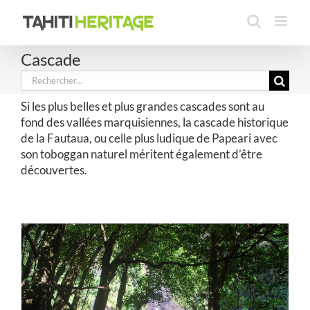
Passer
au
contenu
Cascade
Rechercher:
Si les plus belles et plus grandes cascades sont au
fond des vallées marquisiennes, la cascade historique
de la Fautaua, ou celle plus ludique de Papeari avec
son toboggan naturel méritent également d’être
découvertes.