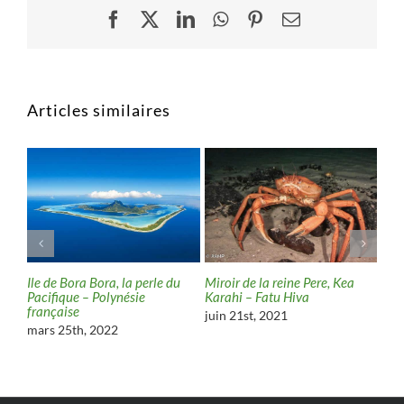
Facebook
X
LinkedIn
WhatsApp
Pinterest
Email
Articles similaires
 sur
Ile de Bora Bora, la perle du
Miroir de la reine Pere, Kea
urua
Pacifique – Polynésie
Karahi – Fatu Hiva
française
juin 21st, 2021
mars 25th, 2022
Rui
d’e
aoû