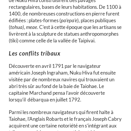
de Nuku Hiva construisirent des pavages
rectangulaires, bases de leurs habitations. De 1100 à
1400, de nombreuses constructions en pierre furent
édifiées : plates-formes (
pa’epa’e
), places publiques
(
tohua)
,
meae
. C’est à cette époque que les artisans se
livrèrent à la sculpture de statues anthropomorphes
(tiki) comme celle de la vallée de Taipivai.
Les conflits tribaux
Découverte en avril 1791 par le navigateur
américain Joseph Ingraham, Nuku Hiva fut ensuite
visitée par de nombreux navires qui trouvaient un
abri très sûr au fond de la baie de Taiohae. Le
capitaine Marchand pensa l’avoir découverte
lorsqu’il débarqua en juillet 1792.
Parmi les nombreux navigateurs qui firent halte à
Taiohae, l’Anglais Robarts et le français Joseph Cabry
acquirent une certaine notoriété en s’intégrant aux