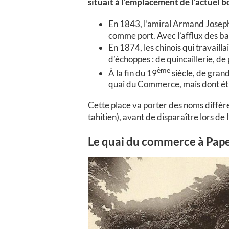
situait à l’emplacement de l’actuel b
En 1843, l’amiral Armand Joseph
comme port. Avec l’afflux des ba
En 1874, les chinois qui travaill
d’échoppes : de quincaillerie, de 
ème
À la fin du 19
siècle, de gran
quai du Commerce, mais dont étr
Cette place va porter des noms différe
tahitien), avant de disparaître lors 
Le quai du commerce à Pap