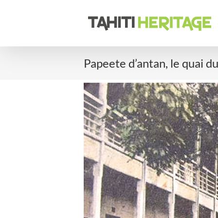
Passer
au
contenu
Papeete d’antan, le quai 