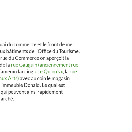
quai du commerce et le front de mer
aux bâtiments de l’Office du Tourisme.
la rue du Commerce on aperçoit la
de la
rue Gauguin (anciennement rue
 fameux dancing
« Le Quinn’s »
, la
rue
aux Arts)
avec au coin le magasin
l immeuble Donald. Le quai est
s qui peuvent ainsi rapidement
marché.