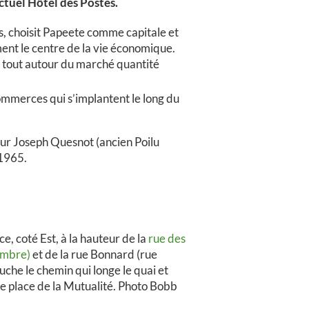
actuel Hôtel des Postes.
, choisit Papeete comme capitale et
ment le centre de la vie économique.
nt tout autour du marché quantité
ommerces qui s’implantent le long du
eur Joseph Quesnot (ancien Poilu
 1965.
, coté Est, à la hauteur de la
rue des
embre)
et de la rue Bonnard (rue
uche le chemin qui longe le quai et
ure place de la Mutualité. Photo Bobb