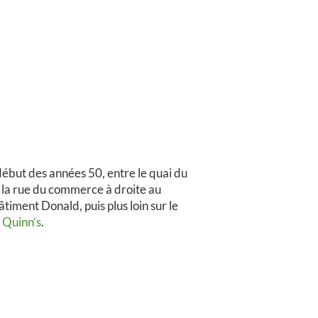
début des années 50, entre le quai du
 la rue du commerce à droite au
timent Donald, puis plus loin sur le
 Quinn’s
.