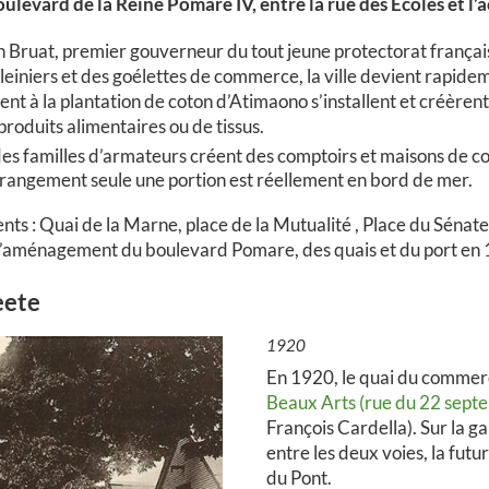
oulevard de la Reine Pomare IV, entre la rue des Ecoles et l’
 Bruat, premier gouverneur du tout jeune protectorat français
leiniers et des goélettes de commerce, la ville devient rapide
aient à la plantation de coton d’Atimaono s’installent et créère
produits alimentaires ou de tissus.
des familles d’armateurs créent des comptoirs et maisons de c
angement seule une portion est réellement en bord de mer.
nts : Quai de la Marne, place de la Mutualité , Place du Sénat
de l’aménagement du boulevard Pomare, des quais et du port en
eete
1920
En 1920, le quai du commerce
Beaux Arts (rue du 22 sept
François Cardella). Sur la ga
entre les deux voies, la fut
du Pont.