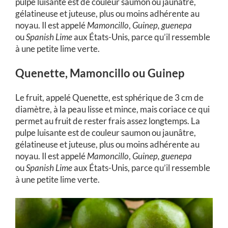
pulpe luisante est de couleur saumon ou jaunâtre,
gélatineuse et juteuse, plus ou moins adhérente au
noyau. Il est appelé
Mamoncillo
,
Guinep, guenepa
ou
Spanish Lime
aux États-Unis, parce qu’il ressemble
à une petite lime verte.
Quenette, Mamoncillo ou Guinep
Le fruit, appelé Quenette, est sphérique de 3 cm de
diamètre, à la peau lisse et mince, mais coriace ce qui
permet au fruit de rester frais assez longtemps. La
pulpe luisante est de couleur saumon ou jaunâtre,
gélatineuse et juteuse, plus ou moins adhérente au
noyau. Il est appelé
Mamoncillo
,
Guinep, guenepa
ou
Spanish Lime
aux États-Unis, parce qu’il ressemble
à une petite lime verte.