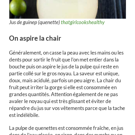
Jus de guinep (quenette)
thatgirlcookshealthy
On aspire la chair
Généralement, on casse la peau avec les mains ou les
dents pour sortir le fruit que l’on met entier dans la
bouche puis on aspire le jus de la pulpe qui reste en
partie collé sur le gros noyau. La saveur est unique,
doux, mais acidulé, parfois un peu aigre. La chair du
fruit peut irriter la gorge si elle est consommée en
grandes quantités. Attention également de ne pas
avaler le noyau qui est très glissant et éviter de
répandre du jus sur vos vêtements parce que la tache
est indélébile.
La pulpe de quenettes est consommée fraîche, en jus
dans de l’eau glacée, en sirop, dans des punchs ou en