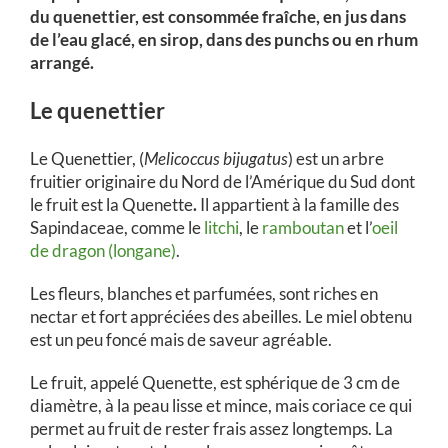
du quenettier, est consommée fraîche, en jus dans
de l’eau glacé, en sirop, dans des punchs ou en rhum
arrangé.
Le quenettier
Le Quenettier, (
Melicoccus bijugatus
) est un arbre
fruitier originaire du Nord de l’Amérique du Sud dont
le fruit est la Quenette
.
Il appartient à la famille des
Sapindaceae, comme le
litchi
, le
ramboutan
et l’
oeil
de dragon (longane)
.
Les fleurs, blanches et parfumées, sont riches en
nectar et fort appréciées des abeilles. Le miel obtenu
est un peu foncé mais de saveur agréable.
Le fruit, appelé Quenette, est sphérique de 3 cm de
diamètre, à la peau lisse et mince, mais coriace ce qui
permet au fruit de rester frais assez longtemps. La