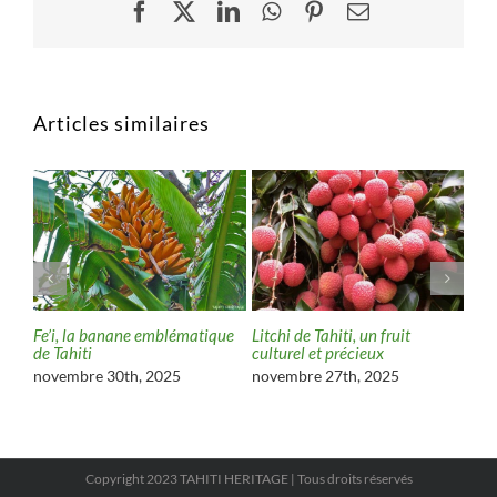
Facebook
X
LinkedIn
WhatsApp
Pinterest
Email
Articles similaires
Fe’i, la banane emblématique
Coro
Litchi de Tahiti, un fruit
verte
de Tahiti
Tahi
culturel et précieux
uni
novembre 30th, 2025
novembre 27th, 2025
nov
Copyright 2023 TAHITI HERITAGE | Tous droits réservés