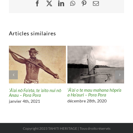
Facebook
X
LinkedIn
WhatsApp
Pinterest
Email
Articles similaires
‘Ā’ai o te mau mahana hōpe’a
‘Ā’ai nō Fa’eta, te ‘aito nui nō
a Ha’auri – Pora Pora
Anau – Pora Pora
i
décembre 28th, 2020
janvier 4th, 2021
Epa
négr
aoû
Copyright 2023 TAHITI HERITAGE | Tous droits réservés