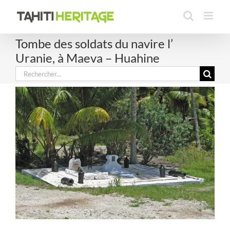
Passer
au
contenu
Tombe des soldats du navire l’
Uranie, à Maeva – Huahine
Rechercher: