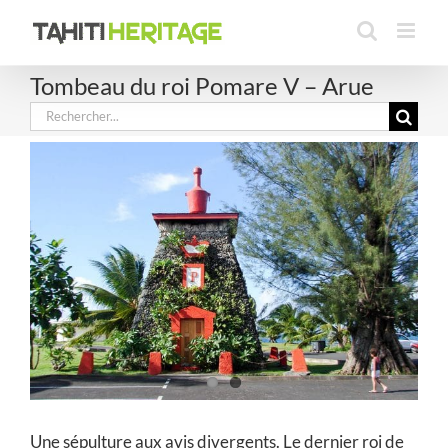
Passer
au
contenu
Tombeau du roi Pomare V – Arue
Rechercher:
Une sépulture aux avis divergents. Le dernier roi de