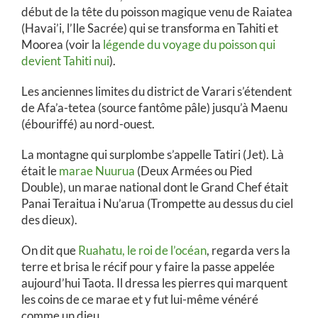
début de la tête du poisson magique venu de Raiatea
(Havai’i, l’Ile Sacrée) qui se transforma en Tahiti et
Moorea (voir la
légende du voyage du poisson qui
devient Tahiti nui
).
Les anciennes limites du district de Varari s’étendent
de Afa’a-tetea (source fantôme pâle) jusqu’à Maenu
(ébouriffé) au nord-ouest.
La montagne qui surplombe s’appelle Tatiri (Jet). Là
était le
marae Nuurua
(Deux Armées ou Pied
Double), un marae national dont le Grand Chef était
Panai Teraitua i Nu’arua (Trompette au dessus du ciel
des dieux).
On dit que
Ruahatu, le roi de l’océan
, regarda vers la
terre et brisa le récif pour y faire la passe appelée
aujourd’hui Taota. Il dressa les pierres qui marquent
les coins de ce marae et y fut lui-même vénéré
comme un dieu.