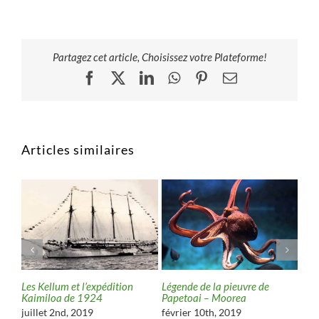
Partagez cet article, Choisissez votre Plateforme!
Facebook
X
LinkedIn
WhatsApp
Pinterest
Email
Articles similaires
Epav
Moo
Les Kellum et l’expédition
Légende de la pieuvre de
Kaimiloa de 1924
Papetoai – Moorea
aoû
juillet 2nd, 2019
février 10th, 2019