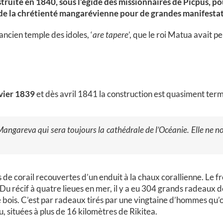
nstruite en 1840, sous l’égide des missionnaires de Picpus, p
 de la chrétienté mangarévienne pour de grandes manifestati
ancien temple des idoles, ‘
are tapere
’, que le roi Matua avait p
vier 1839
et dès avril 1841 la construction est quasiment ter
angareva qui sera toujours la cathédrale de l’Océanie. Elle ne n
 de corail recouvertes d’un enduit à la chaux corallienne. Le fr
 récif à quatre lieues en mer, il y a eu 304 grands radeaux de
e bois. C’est par radeaux tirés par une vingtaine d’hommes qu’o
 situées à plus de 16 kilomètres de Rikitea.