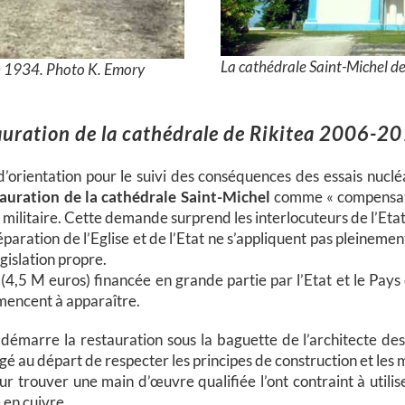
La cathédrale Saint-Michel de
en 1934. Photo K. Emory
stauration de la cathédrale de Rikitea 2006-2
orientation pour le suivi des conséquences des essais nucl
tauration de la cathédrale Saint-Michel
comme « compensati
militaire. Cette demande surprend les interlocuteurs de l’Etat,
séparation de l’Eglise et de l’Etat ne s’appliquent pas pleineme
égislation propre.
 (4,5 M euros) financée en grande partie par l’Etat et le Pay
mencent à apparaître.
 démarre la restauration sous la baguette de l’architecte des
gé au départ de respecter les principes de construction et les m
r trouver une main d’œuvre qualifiée l’ont contraint à utilis
 en cuivre.