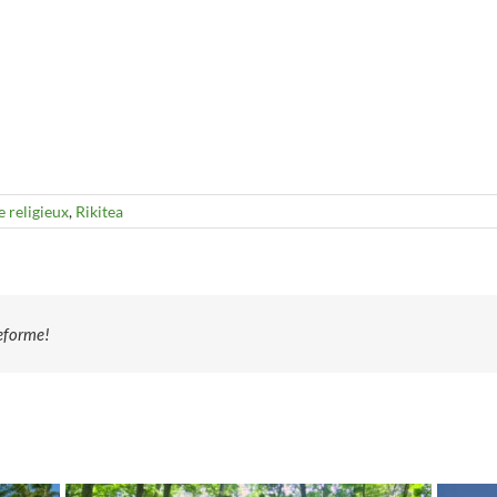
 religieux
,
Rikitea
teforme!