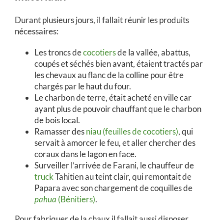
Durant plusieurs jours, il fallait réunir les produits
nécessaires:
Les troncs de
cocotiers
de la vallée, abattus,
coupés et séchés bien avant, étaient tractés par
les chevaux au flanc de la colline pour être
chargés par le haut du four.
Le charbon de terre, était acheté en ville car
ayant plus de pouvoir chauffant que le charbon
de bois local.
Ramasser des
niau (feuilles de cocotiers)
, qui
servait à amorcer le feu, et aller chercher des
coraux dans le lagon en face.
Surveiller l’arrivée de Farani, le chauffeur de
truck
Tahitien au teint clair, qui remontait de
Papara avec son chargement de coquilles de
pahua
(Bénitiers)
.
Pour fabriquer de la chaux il fallait aussi disposer