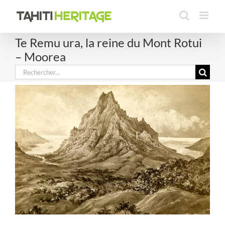
Passer
au
contenu
Te Remu ura, la reine du Mont Rotui
– Moorea
Rechercher: