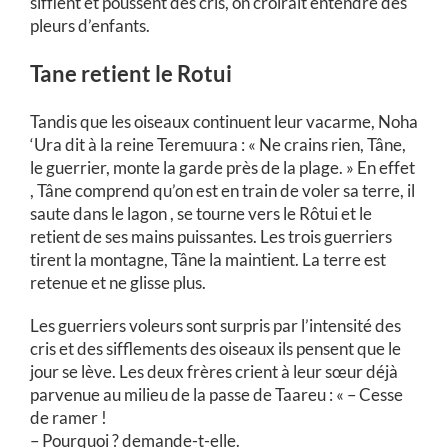
sifflent et poussent des cris, on croirait entendre des
pleurs d’enfants.
Tane retient le Rotui
Tandis que les oiseaux continuent leur vacarme, Noha
‘Ura dit à la reine Teremuura : « Ne crains rien, Tâne,
le guerrier, monte la garde près de la plage. » En effet
, Tâne comprend qu’on est en train de voler sa terre, il
saute dans le lagon , se tourne vers le Rôtui et le
retient de ses mains puissantes. Les trois guerriers
tirent la montagne, Tâne la maintient. La terre est
retenue et ne glisse plus.
Les guerriers voleurs sont surpris par l’intensité des
cris et des sifflements des oiseaux ils pensent que le
jour se lève. Les deux frères crient à leur sœur déjà
parvenue au milieu de la passe de Taareu : « – Cesse
de ramer !
– Pourquoi ? demande-t-elle.