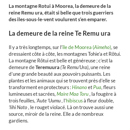
La montagne Rotui à Moorea, la demeure de la
reine Remu ura, était si belle que trois guerriers
des iles-sous-le-vent voulurent s’en emparer.
La demeure de la reine Te Remu ura
Il y a très longtemps, sur l’
île de Moorea (
Aimeho
)
, se
dressaient côte à côte, les montagnes Tohie’a et Rôtui.
La montagne Rôtui est belle et généreuse ; c’est la
demeure de
Teremuura
(Te Remu’Ura)
,
une reine
d’une grande beauté aux pouvoirs puissants. Les
plantes et les animaux qui se trouvent près d’elle se
transforment en protecteurs :
Hinano
et
Pua
, fleurs
lumineuses et sacrées,
Maire Maa Toru
, la fougère à
trois feuilles,
‘Aute ‘Uumu
, l’
hibiscus
à fleur double,
‘Iihi Nato
, le rouget violacé. Là on trouve aussi une
source, miroir de la reine. Elle a de nombreux
gardiens.