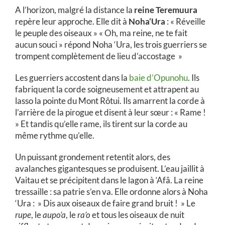
A l’horizon, malgré la distance la
reine Teremuura
repère leur approche. Elle dit à
Noha‘Ura
: « Réveille
le peuple des oiseaux » « Oh, ma reine, ne te fait
aucun souci » répond Noha ‘Ura, les trois guerriers se
trompent complètement de lieu d’accostage »
Les guerriers accostent dans la
baie d’Opunohu
. Ils
fabriquent la corde soigneusement et attrapent au
lasso la pointe du Mont Rôtui. Ils amarrent la corde à
l’arrière de la pirogue et disent à leur sœur : « Rame !
» Et tandis qu’elle rame, ils tirent sur la corde au
même rythme qu’elle.
Un puissant grondement retentit alors, des
avalanches gigantesques se produisent. L’eau jaillit à
Vaitau et se précipitent dans le lagon à ‘Afâ. La reine
tressaille : sa patrie s’en va. Elle ordonne alors à Noha
‘Ura : » Dis aux oiseaux de faire grand bruit ! » Le
rupe
, le
aupo’a
, le
ra’o
et tous les oiseaux de nuit