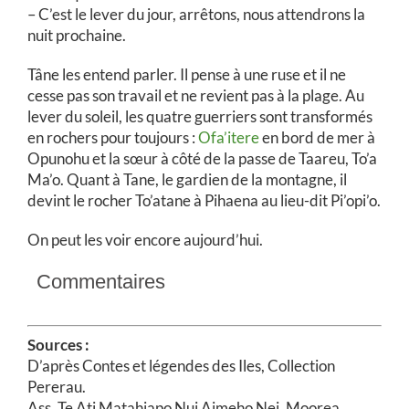
– C’est le lever du jour, arrêtons, nous attendrons la
nuit prochaine.
Tâne les entend parler. Il pense à une ruse et il ne
cesse pas son travail et ne revient pas à la plage. Au
lever du soleil, les quatre guerriers sont transformés
en rochers pour toujours :
Ofa’itere
en bord de mer à
Opunohu et la sœur à côté de la passe de Taareu, To’a
Ma’o. Quant à Tane, le gardien de la montagne, il
devint le rocher To’atane à Pihaena au lieu-dit Pi’opi’o.
On peut les voir encore aujourd’hui.
Commentaires
Sources :
D’après Contes et légendes des Iles, Collection
Pererau.
Ass. Te Ati Matahiapo Nui Aimeho Nei, Moorea