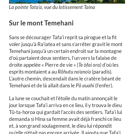
La pointe Tata’a, vue du lotissement Taina
Sur le mont Temehani
Sans se décourager Tafa’i reprit sa pirogue et la fit
voler jusqu’à Ra’iatea et sans s’arrêter gravit le mont
Temehani jusqu’à un certain endroit sur la montagne
d’où partaient deux sentiers, l’un vers la falaise de
droite appelée « Pierre de vie » (
Te òfaì ora)
d’où les
esprits montaient a au
Rôhutu no’ano’a
(paradis)
.
L’autre chemin, descendait dans le cratère béant de
Temehani et de là allait dans le
Pô auahi
(l’enfer).
La lune se couchait et l’étoile du matin annonçait le
jour lorsque Tafa’i arriva en ce lieu, il y trouva le dieu
Tû-ta-horoa qui gardait l’accès des sentiers. Tafa’i lui
demanda si Hina sa femme avait déjà franchi ce lieu
et, à son grand soulagement, le dieu lui répondit
qu’elle n’était pas encore arrivée. Il ajouta que Tafa’i