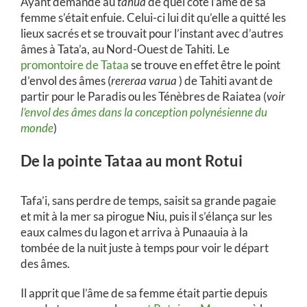
Ayant demandé au
tahua
de quel coté l’âme de sa
femme s’était enfuie. Celui-ci lui dit qu’elle a quitté les
lieux sacrés et se trouvait pour l’instant avec d’autres
âmes à Tata’a, au Nord-Ouest de Tahiti. Le
promontoire de Tataa
se trouve en effet être le point
d’envol des âmes (
rereraa varua
) de Tahiti avant de
partir pour le Paradis ou les Ténèbres de Raiatea (
voir
l’envol des âmes dans la conception polynésienne du
monde
)
De la pointe Tataa au mont Rotui
Tafa’i, sans perdre de temps, saisit sa grande pagaie
et mit à la mer sa pirogue Niu, puis il s’élança sur les
eaux calmes du lagon et arriva à Punaauia à la
tombée de la nuit juste à temps pour voir le départ
des âmes.
Il apprit que l’âme de sa femme était partie depuis