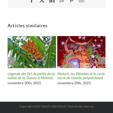
Articles similaires
ne
Légende des Fe’i de paille de la
Matarii, les Pléiades et le cycle
Tere
vallée de la Tuauru à Mahina
sacré de l’année polynésienne
Nui 
océ
novembre 30th, 2025
novembre 20th, 2025
nov
Copyright 2023 TAHITI HERITAGE | Tous droits réservés