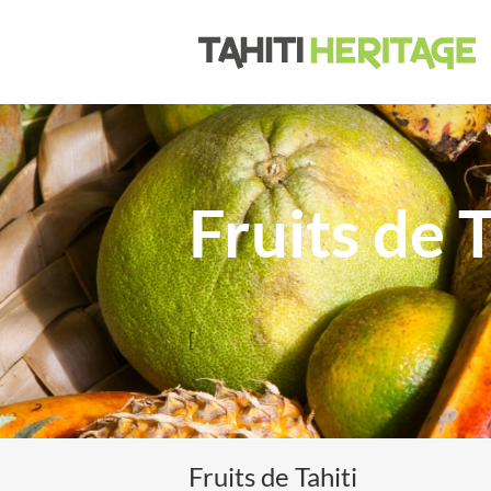
Passer
au
contenu
Fruits de T
[
Fruits de Tahiti