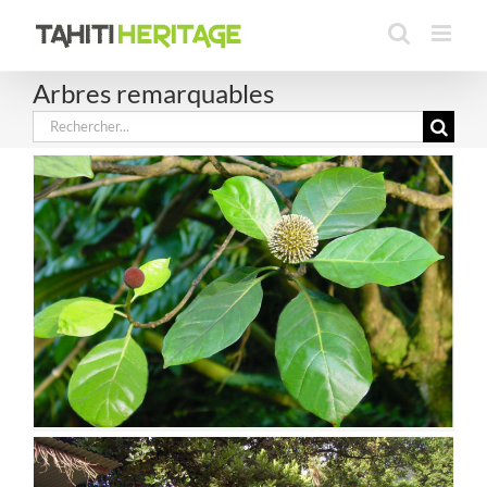
Passer
au
contenu
Arbres remarquables
Rechercher: